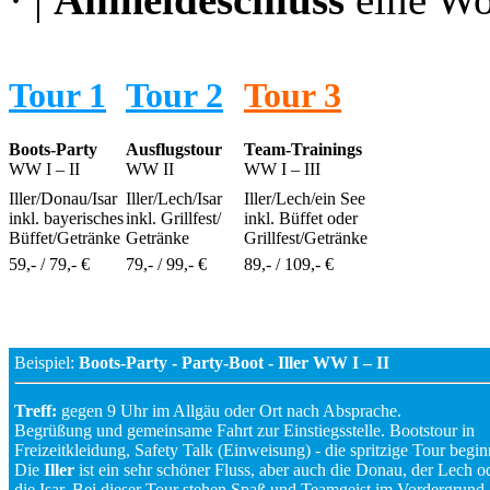
Tour 1
Tour 2
Tour 3
Boots-Party
Ausflugstour
Team-Trainings
WW I – II
WW II
WW I – III
Iller/Donau/Isar
Iller/Lech/Isar
Iller/Lech/ein See
inkl. bayerisches
inkl. Grillfest/
inkl. Büffet oder
Büffet/Getränke
Getränke
Grillfest/Getränke
59,- / 79,- €
79,- / 99,- €
89,- / 109,- €
Beispiel:
Boots-Party - Party-Boot - Iller WW I – II
Treff:
gegen 9 Uhr im Allgäu oder Ort nach Absprache.
Begrüßung und gemeinsame Fahrt zur Einstiegsstelle. Bootstour in
Freizeitkleidung, Safety Talk (Einweisung) - die spritzige Tour begin
Die
Iller
ist ein sehr schöner Fluss, aber auch die Donau, der Lech o
die Isar. Bei dieser Tour stehen Spaß und Teamgeist im Vordergrund.