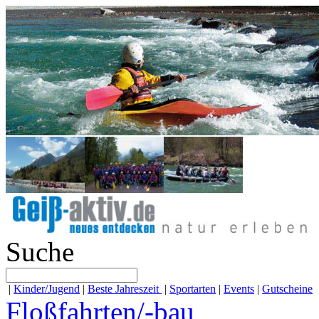
Suche
|
Kinder/Jugend
|
Beste Jahreszeit
|
Sportarten
|
Events
|
Gutscheine
Floßfahrten/-bau