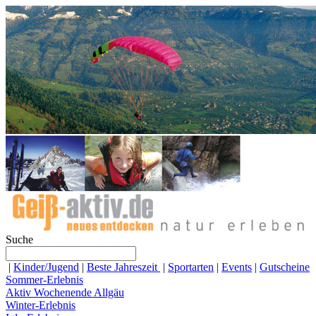
Suche
|
Kinder/Jugend
|
Beste Jahreszeit
|
Sportarten
|
Events
|
Gutscheine
Sommer-Erlebnis
Aktiv Wochenende Allgäu
Winter-Erlebnis